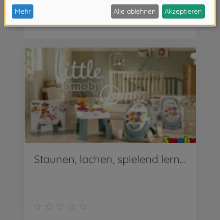
Staunen, lachen, spielend lernen – mit den Little Smoby-Babyspielzeugen