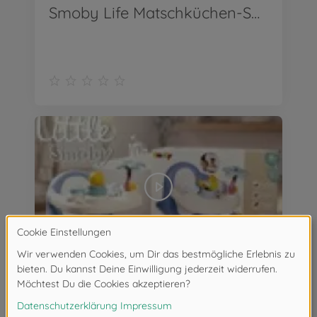
Smoby Life Matschküchen-Spielhaus
Little Smoby Baby-Badesitz