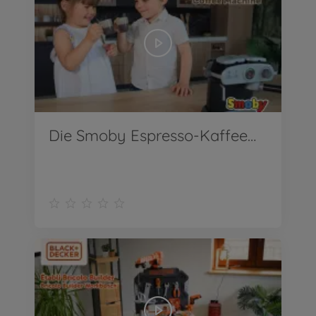
Die Smoby Espresso-Kaffeemaschine bietet großen Spielspaß für kleine Baristas.