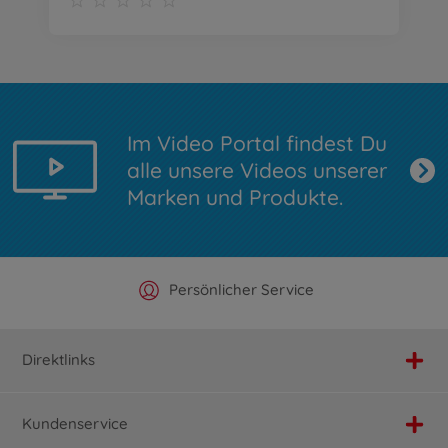
Im Video Portal findest Du
alle unsere Videos unserer
Marken und Produkte.
Offizieller Hersteller Shop
Versandkostenfrei ab 25€
Persönlicher Service
Schnelle Lieferung
Direktlinks
Kundenservice