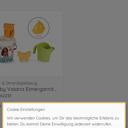
 & Strandspielzeug
Smoby Vaiana Eimergarnitur mit Gießkanne
862233
 Handel erhältlich
1
von
1
Artikel