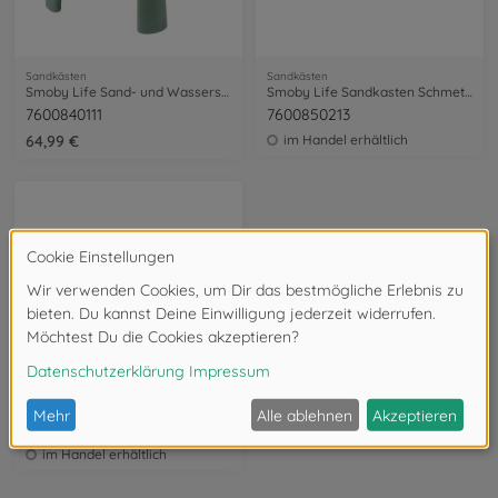
Sandkästen
Sandkästen
Smoby Life Sand- und Wasserspieltisch
Smoby Life Sandkasten Schmetterling
7600840111
7600850213
64,99 €
im Handel erhältlich
Sandkästen
Smoby Life Square Garden Sandkasten + Pflanzbeet 2-in-1
7600850208
im Handel erhältlich