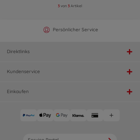
3
von
3
Artikel
Offizieller Hersteller Shop
Versandkostenfrei ab 25€
Persönlicher Service
Schnelle Lieferung
Direktlinks
Kundenservice
Einkaufen
Service Portal