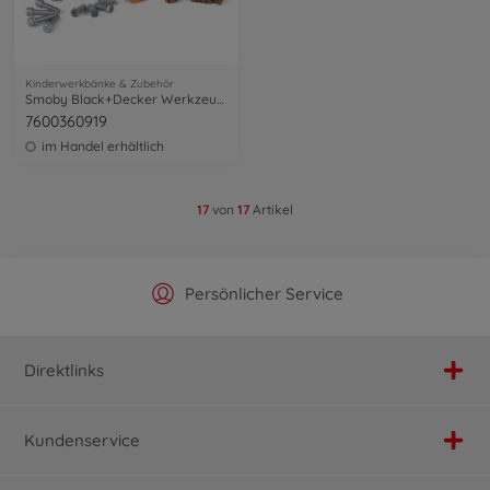
Kinderwerkbänke & Zubehör
Smoby Black+Decker Werkzeugtasche
7600360919
im Handel erhältlich
17
von
17
Artikel
Offizieller Hersteller Shop
Versandkostenfrei ab 25€
Persönlicher Service
Schnelle Lieferung
Direktlinks
Kundenservice