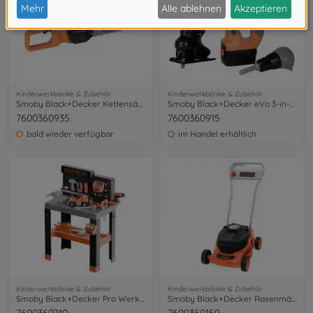
Kinderwerkbänke & Zubehör
Kinderwerkbänke & Zubehör
Smoby Black+Decker Kettensäge elektr.
Smoby Black+Decker eVo 3-in-1 Werkzeug
7600360935
7600360915
bald wieder verfügbar
im Handel erhältlich
Kinderwerkbänke & Zubehör
Kinderwerkbänke & Zubehör
Smoby Black+Decker Pro Werkbank
Smoby Black+Decker Rasenmäher