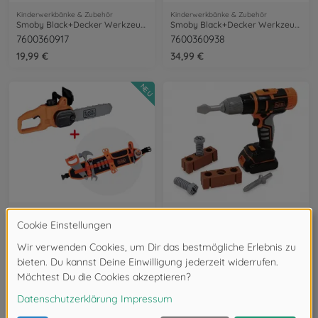
Kinderwerkbänke & Zubehör
Kinderwerkbänke & Zubehör
Smoby Black+Decker Werkzeuggürtel
Smoby Black+Decker Werkzeugkoffer
7600360917
7600360938
19,99 €
34,99 €
NEU
Haushaltsspielzeug & Zubehör
Kinderwerkbänke & Zubehör
Smoby Black + Decker Bundle
Smoby Black+Decker Akkuschrauber mechanisch
BDL-7600360935
7600360918
bald wieder verfügbar
bald wieder verfügbar