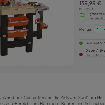
139,99 €
inkl. MwSt.
gratis Ve
(innerhalb 
Menge:
1
Lieferzeit 5
Dieser Artik
!
Deutschland,
Finnland, Fra
Niederlande,
Slowenien, S
Werkbank Center können die Kids den Spaß am Heimw
erkzeug-Bereich zum Hämmern, Bohren und Schrauben e