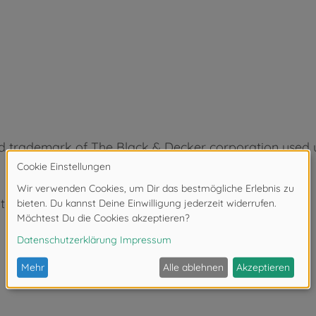
ed trademark of The Black & Decker corporation used u
ter 3 Jahren. Erstickungsgefahr durch Kleinteile.