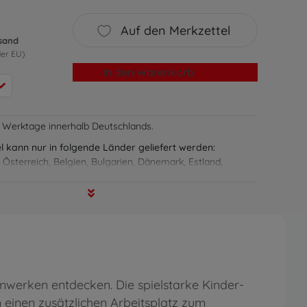
Auf den Merkzettel
rsand
der EU)
In den Warenkorb
-7 Werktage innerhalb Deutschlands.
el kann nur in folgende Länder geliefert werden:
 Österreich, Belgien, Bulgarien, Dänemark, Estland,
nkreich, Griechenland, Irland, Italien, Luxemburg, Malta,
 Polen, Portugal, Rumänien, Schweden, Slowakei,
panien, Tschechische Republik, Ungarn, Zypern
erken entdecken. Die spielstarke Kinder-
inen zusätzlichen Arbeitsplatz zum