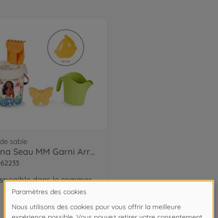
de sable
Vaiana Seau MM Garni Arrosoir
862233
disponible dans le commerce
1
de
1
Article