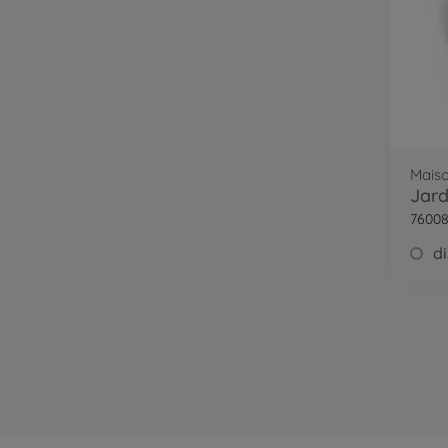
Maiso
Jard
76008