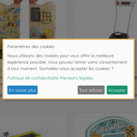
inage
Établis et accessoires
vity Wall Smoby Life
40301
7600360159
bientôtà nouveau disponible