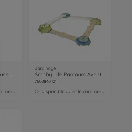
Jardinage
Black+Decker - Tondeuse Mécanique
Smoby Life Parcours Aventure
7600840401
disponible dans le commerce
disponible dans le commerce