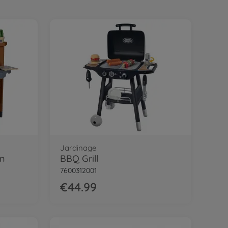
Jardinage
en
BBQ Grill
7600312001
€44.99