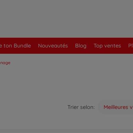
e ton Bundle
Nouveautés
Blog
Top ventes
P
inage
Trier selon:
Meilleures 