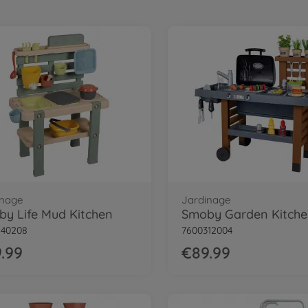
inage
Jardinage
y Life Mud Kitchen
Smoby Garden Kitch
840208
7600312004
.99
€89.99