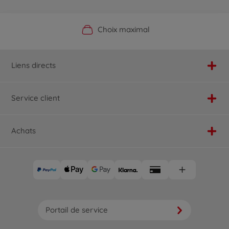
Boutique officielle du fabricant
Service personnalisé
Livraison rapide
Choix maximal
Liens directs
Service client
Achats
Portail de service