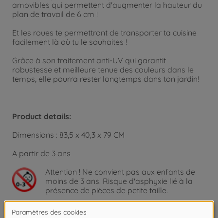
amovibles qui permettent d'augmenter la hauteur du
plan de travail de 6 cm !
Et les roues te permettront de transporter ta cuisine
facilement là où tu le souhaites !
Grâce à son traitement anti-UV qui garantit
robustesse et meilleure tenue des couleurs dans le
temps, elle pourra rester longtemps dans ton jardin!
Product details:
Dimensions : 83,5 x 40,3 x 79 CM
A partir de 3 ans
Attention !
Ne convient pas aux enfants de
moins de 3 ans. Risque d'asphyxie lié à la
présence de pièces de petite taille.