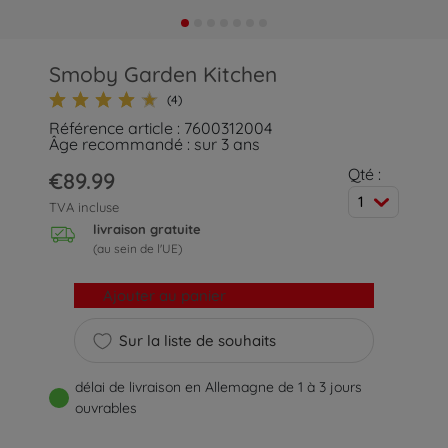
Smoby Garden Kitchen
(4)
Référence article : 7600312004
Âge recommandé : sur 3 ans
Qté :
€89.99
1
TVA incluse
livraison gratuite
(au sein de l'UE)
Ajouter au panier
Sur la liste de souhaits
délai de livraison en Allemagne de 1 à 3 jours
ouvrables