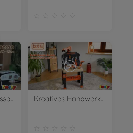
Die Smoby Espresso-Kaffeemaschine bietet großen Spielspaß für kleine Baristas.
Kreatives Handwerken für kleine Heimwerker-Profis!