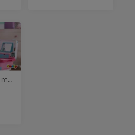
Tauche ein in die magische Welt von Gabby's Dollhouse!