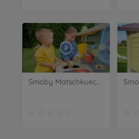
Smoby Matschkueche_de_2025