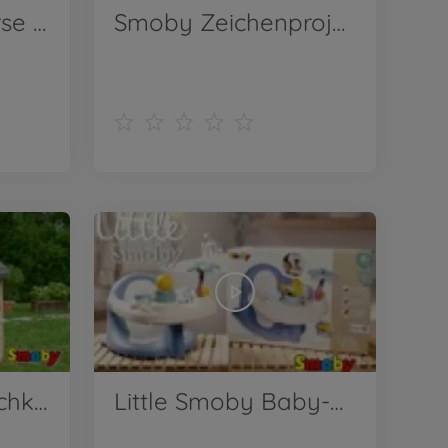
Smoby Baby Nurse Puppen-Spielcenter
Smoby Zeichenprojektor
Smoby Life Matschküchen-Spielhaus
Little Smoby Baby-Badesitz