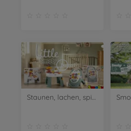
Staunen, lachen, spielend lernen – mit den Little Smoby-Babyspielzeugen