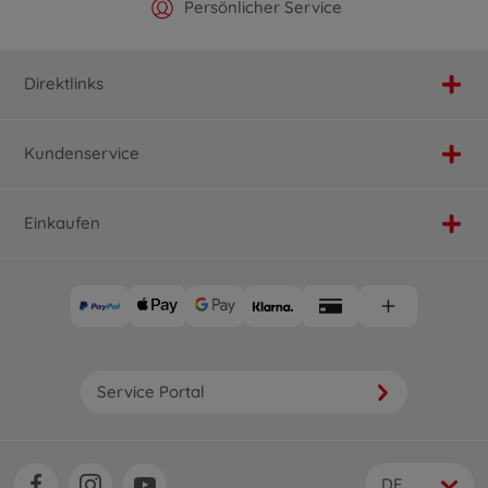
Offizieller Hersteller Shop
Versandkostenfrei ab 25€
Persönlicher Service
Schnelle Lieferung
Direktlinks
Kundenservice
Einkaufen
Service Portal
DE