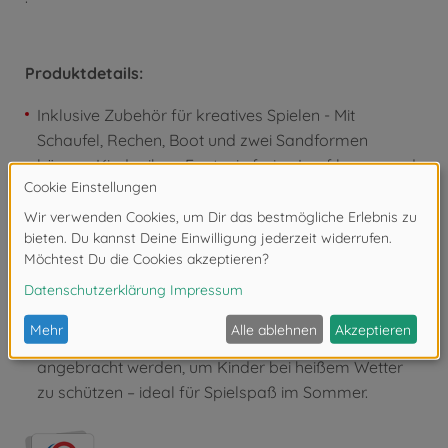
Produktdetails:
Inklusive Zubehör für kreatives Spielen - Mit
Schaufel, Rechen, Boot und zwei Sandformen
können Kinder ihrer Fantasie freien Lauf lassen und
spannende Bauprojekte umsetzen.
Praktische Schutzdeckel und UV-Beständigkeit - Die
Abdeckung schützt den Sand vor Verschmutzungen,
während die UV-Behandlung die Haltbarkeit bei
jeder Witterung erhöht.
Einfache Anpassung für Sonnenschutz - Ein
Sonnenschirm (nicht enthalten) kann einfach
angebracht werden, um Kinder bei heißem Wetter
zu schützen – ideal für Spielspaß im Sommer.