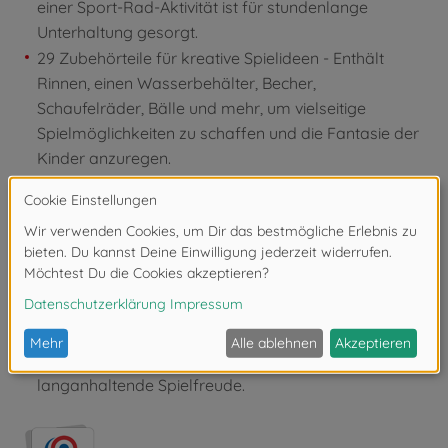
einer Sport-Rad-Aktivität ist für stundenlange
Unterhaltung gesorgt.
29 Zubehörteile für kreative Spielideen - Enthält
Rinnen, einen Wasserbehälter, Becher,
Schaufelräder, Bälle und mehr, um vielseitige
Spielmöglichkeiten zu schaffen und die Fantasie der
Kinder anzuregen.
Fördert Motorik und logisches Denken - Die Activity
Wall unterstützt die Entwicklung der Feinmotorik,
Geschicklichkeit und Denkfähigkeit durch interaktive
Spielelemente und kreative Aufgaben.
Robust und für drinnen & draußen geeignet -
Hergestellt aus UV-beständigem, 80% recyceltem
Kunststoff, ideal für Garten, Balkon oder
Kinderzimmer, und leicht zu reinigen für
langanhaltende Spielfreude.