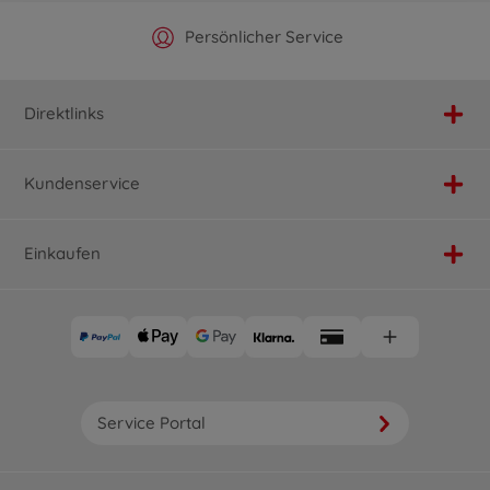
Offizieller Hersteller Shop
Versandkostenfrei ab 25€
Persönlicher Service
Schnelle Lieferung
Direktlinks
Kundenservice
Einkaufen
Service Portal