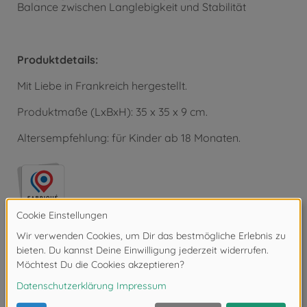
Balance zwischen Langlebigkeit und Stabilität
Produktdetails:
Mit Liebe in Frankreich hergestellt.
Produktmaße (LxBxH): 35 x 35 x 9 cm.
Altersempfehlung: für Kinder ab 18 Monaten.
Bewertungen