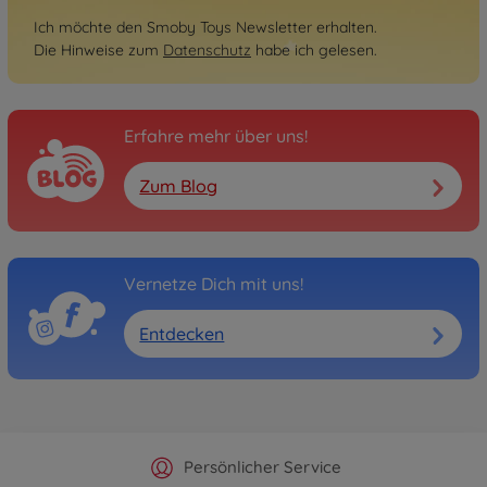
Ich möchte den Smoby Toys Newsletter erhalten.
Die Hinweise zum
Datenschutz
habe ich gelesen.
Erfahre mehr über uns!
Zum Blog
Vernetze Dich mit uns!
Entdecken
Offizieller Hersteller Shop
Versandkostenfrei ab 25€
Persönlicher Service
Schnelle Lieferung