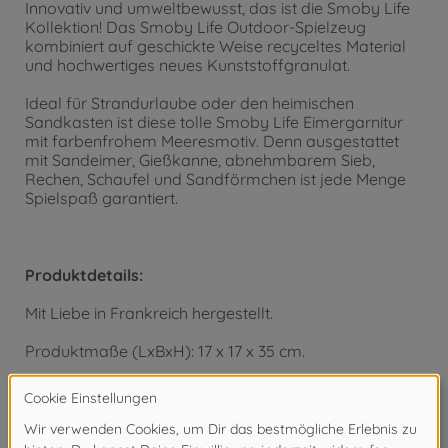
Innovativ und umweltbewusst, das ist die Smoby Life
Kollektion! Das Smoby Life Outdoor-Spielzeug
kombiniert auf geschickte Weise recyceltes Material
und hochwertiges neues Kunststoffgranulat.
Ideal für Strandurlaube oder den heimischen
Sandkasten ist diese tolle Smoby Life Eimergarnitur
mit farbenfrohem Meeresmotiv. Denn ausgestattet
mit Sandeimer, Gießkanne, abnehmbarem Sieb,
Rechen, Schaufel und Sandförmchen ist jede Menge
Spielspaß garantiert.
Produktdetails:
Mit Liebe in Frankreich hergestellt.
Produktmaße (LxBxH): 17 x 17 x 35 cm.
Altersempfehlung: für Kinder ab 18 Monaten.