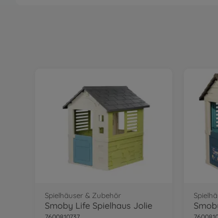
Spielhäuser & Zubehör
Spielh
f
Smoby Life Spielhaus Jolie
7600810737
760081