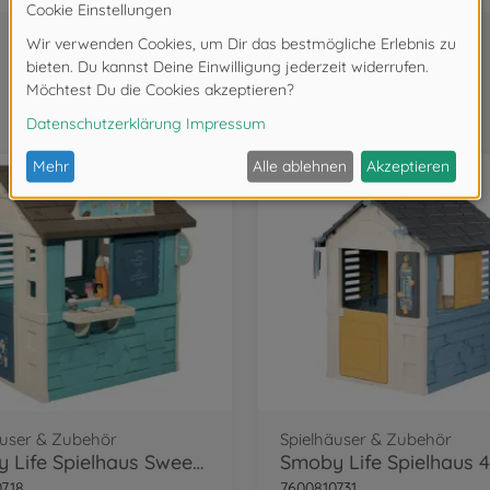
Wird oft zusammen gekauft
äuser & Zubehör
Spielhäuser & Zubehör
Smoby Life Spielhaus Sweety Corner
0718
7600810731