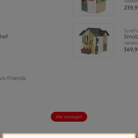
7600810
239,9
Spiel
hef
Smoby
7600810
369,9
vo Friends
Alle anzeigen