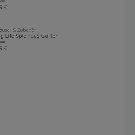
504
9 €
häuser & Zubehör
 Life Spielhaus Garten
408
9 €