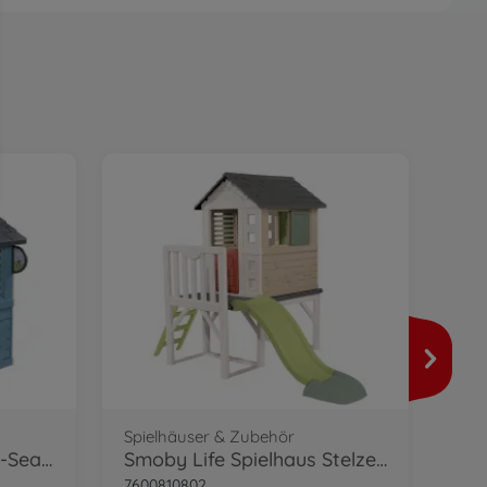
Spielhäuser & Zubehör
Spi
Smoby Life Spielhaus 4-Seasons
Smoby Life Spielhaus Stelzen
7600810802
760