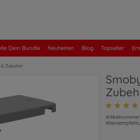
elle Dein Bundle
Neuheiten
Blog
Topseller
Em
r & Zubehör
Smoby 
Zubehö
Artikelnummer
Altersempfehlu