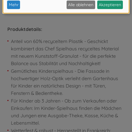
Spielhäuser ergänzt werden, wie z.B. Picknicktisch,
Sommerküche, Türklingel oder Gartendusche.
Produktdetails:
Anteil von 60% recyceltem Plastik - Geschickt
kombiniert das Chef Spielhaus recyceltes Material
mit neuem Kunststoff-Granulat - für die perfekte
Balance aus Stabilität und Nachhaltigkeit!
Gemütliches Kinderspielhaus - Die Fassade in
hochwertiger Holz-Optik verleiht dem Gartenhaus
für Kinder ein natürliches Design - mit Türen,
Fenstern & Bedientheke.
Für Kinder ab 3 Jahren - Ob zum Verkaufen oder
Einkaufen: Im Kinder-Spielhaus finden die Mädchen
und Jungen eine Ausgabe-Theke, Kasse, Küche &
Lebensmittel.
Wetterfest & robust - Hergestellt in Frankreich: