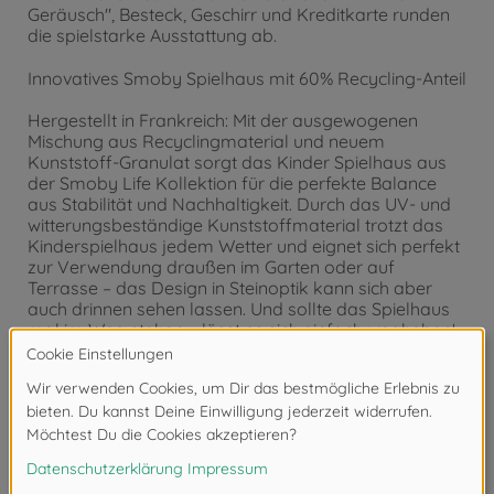
Geräusch", Besteck, Geschirr und Kreditkarte runden
die spielstarke Ausstattung ab.
Innovatives Smoby Spielhaus mit 60% Recycling-Anteil
Hergestellt in Frankreich: Mit der ausgewogenen
Mischung aus Recyclingmaterial und neuem
Kunststoff-Granulat sorgt das Kinder Spielhaus aus
der Smoby Life Kollektion für die perfekte Balance
aus Stabilität und Nachhaltigkeit. Durch das UV- und
witterungsbeständige Kunststoffmaterial trotzt das
Kinderspielhaus jedem Wetter und eignet sich perfekt
zur Verwendung draußen im Garten oder auf
Terrasse – das Design in Steinoptik kann sich aber
auch drinnen sehen lassen. Und sollte das Spielhaus
mal im Weg stehen – lässt es sich einfach wegheben!
Schnell aufgebaut & beliebig erweiterbar
Optimal als Geschenk zum 2. oder 3. Geburtstag für
Mädchen und Jungen: Per Stecksystem ist das
Outdoor-Gartenhaus ruckzuck aufgebaut und kann
durch separat erhältliches Zubehör für Smoby