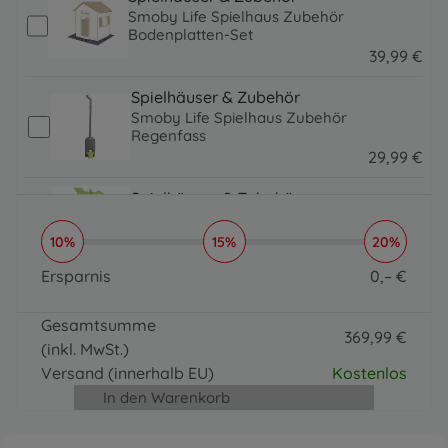
Smoby Life Spielhaus Zubehör
Bodenplatten-Set
39
,
99
€
39.99 EUR
Spielhäuser & Zubehör
Smoby Life Spielhaus Zubehör
Regenfass
29
,
99
€
29.99 EUR
Spielhäuser & Zubehör
Smoby Spielhaus Zubehör Wetterstation
19
,
99
€
10%
15%
20%
19.99 EUR
Ersparnis
0
,
–
€
0 EUR
Gesamtsumme
369
,
99
€
(inkl. MwSt.)
369.99 EUR
Versand
(innerhalb EU)
Kostenlos
In den Warenkorb