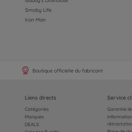
Gabby's Dollhouse
Smoby Life
Iron Man
Boutique officielle du fabricant
Liens directs
Service cl
Catégories
Garantie l
Marques
Information
rétractatio
DEALS
Base de do