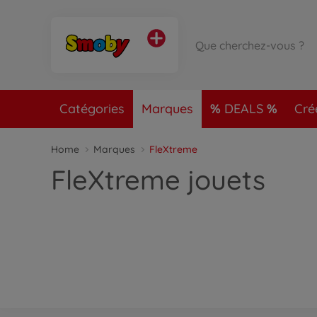
Catégories
Marques
DEALS
Cré
Home
Marques
FleXtreme
FleXtreme jouets