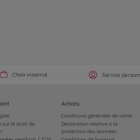
Choix maximal
Service personn
ient
Achats
égale
Conditions générales de vente
 sur le droit de
Déclaration relative à la
n
protection des données
nnées certificat / TÜV
Conditions de livraison