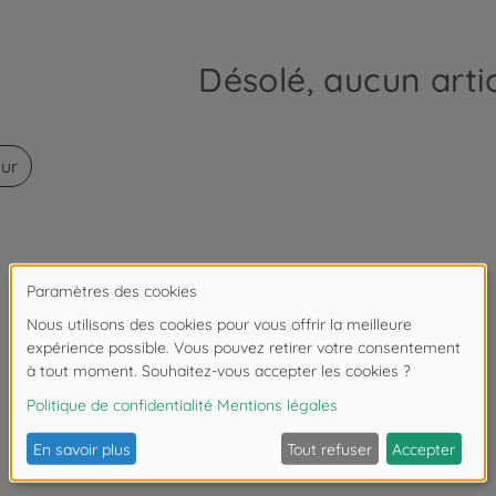
Désolé, aucun artic
our