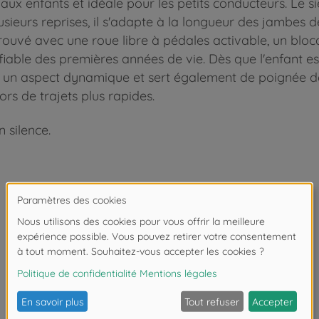
ux enfants et idéale pour les petits conducteurs. Le 
lusieurs reprises, il s'adapte à la longueur des jambes 
ouvé avec une roue libre à pédales activable, un bloc
able des premières années de vie. Dès que l'enfant es
 un aspect dynamique et sert également de poignée de t
rs de trajets plus rapides.
 silence.