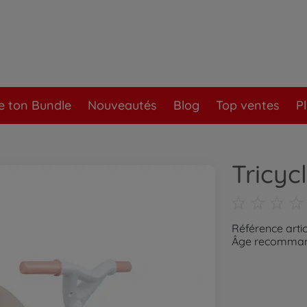
e ton Bundle
Nouveautés
Blog
Top ventes
P
Tricyc
Référence arti
Âge recommand