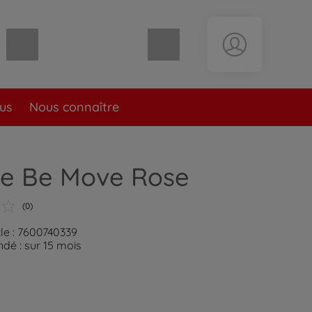
Panier vide
lus
Nous connaître
le Be Move Rose
(0)
cle : 7600740339
é : sur 15 mois