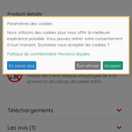
Product details:
Dimensions : 14 x 14 x 20,5 cm.
À partir de 4 ans.
3 piles LR06 (non incluses).
Attention !
Ne convient pas aux enfants de
moins de 3 ans. Risque d'asphyxie lié à la
présence de pièces de petite taille.
Téléchargements
Les avis (1)