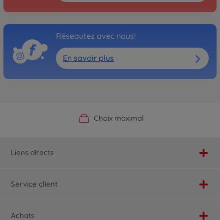
Réseautez avec nous!
En savoir plus
Boutique officielle du fabricant
Service personnalisé
Livraison rapide
Choix maximal
Liens directs
Service client
Achats