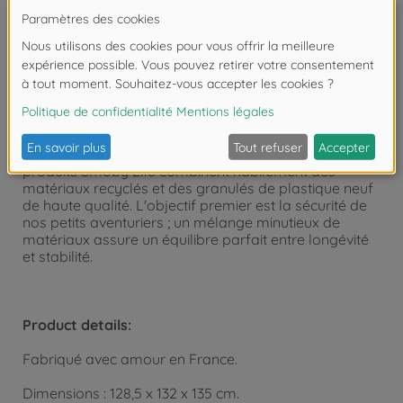
tout aussi faciles à démonter. Fabriqué en plastique
résistant aux UV, il est particulièrement résistant aux
intempéries pour des couleurs riches et durables.
Cette maisonnette polyvalente pour enfants peut être
agrandie grâce aux accessoires Smoby.
La maison de jeu est produite dans l'usine Smoby en
France et fait partie de la collection Smoby Life. Les
produits Smoby Life combinent habilement des
matériaux recyclés et des granulés de plastique neuf
de haute qualité. L'objectif premier est la sécurité de
nos petits aventuriers ; un mélange minutieux de
matériaux assure un équilibre parfait entre longévité
et stabilité.
Product details:
Fabriqué avec amour en France.
Dimensions : 128,5 x 132 x 135 cm.