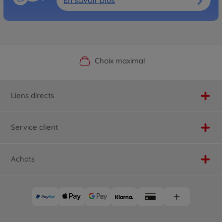
Boutique officielle du fabricant
Service personnalisé
Livraison rapide
Choix maximal
Liens directs
Service client
Achats