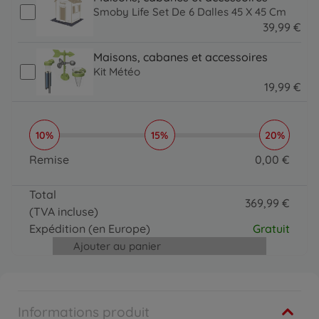
Smoby Life Set De 6 Dalles 45 X 45 Cm
39
,
99
€
39.99 EUR
Maisons, cabanes et accessoires
Kit Météo
19
,
99
€
19.99 EUR
10%
15%
20%
Remise
0
,
00
€
0 EUR
Total
369
,
99
€
(TVA incluse)
369.99 EUR
Expédition
(en Europe)
Gratuit
Ajouter au panier
Informations produit