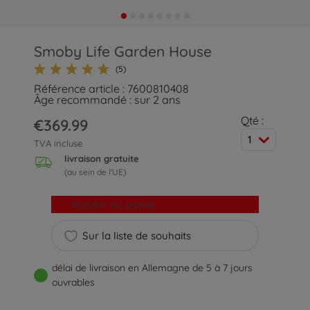
Smoby Life Garden House
(5)
Référence article : 7600810408
Âge recommandé : sur 2 ans
Qté :
€369.99
1
TVA incluse
livraison gratuite
(au sein de l'UE)
Ajouter au panier
Sur la liste de souhaits
délai de livraison en Allemagne de 5 à 7 jours
ouvrables