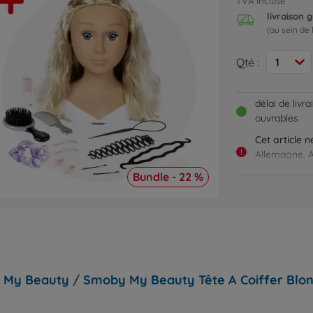
TVA incluse
livraison g
(au sein de 
Qté :
1
délai de livr
ouvrables
Cet article 
!
Allemagne, A
France, Grèce
Bundle - 22 %
Portugal, Ro
tchèque, Hon
 My Beauty
/
Smoby My Beauty Tête A Coiffer Blo