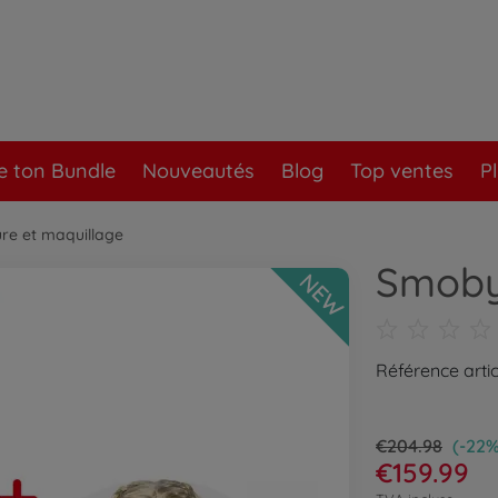
e ton Bundle
Nouveautés
Blog
Top ventes
P
ure et maquillage
Smoby
NEW
Référence arti
€204.98
(-22%
€159.99