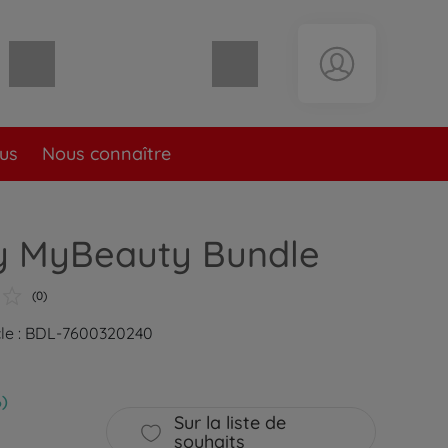
Panier vide
lus
Nous connaître
 MyBeauty Bundle
(0)
cle : BDL-7600320240
)
Sur la liste de
souhaits