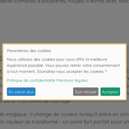
 palette d'ombres à paupières, rouges à lèvres avec fon
londe
d, les enfants peuvent se plonger dans le monde fascin
résistants et ultra-souples, il est facile de créer des 
lection de 19 accessoires permet de créer des looks te
 transparents, deux pinces métalliques pour fixer les ch
ss et trois outils de coiffage.
 magique : il change de couleur lorsqu'il entre en conta
la couleur se transforme - un point fort parfait pour 