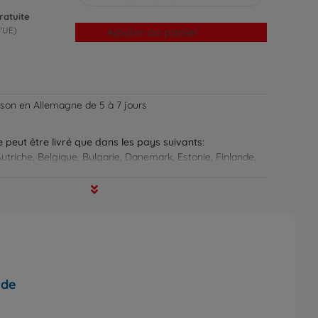
ratuite
Ajouter au panier
l'UE)
aison en Allemagne de 5 à 7 jours
ne peut être livré que dans les pays suivants:
utriche, Belgique, Bulgarie, Danemark, Estonie, Finlande,
, Irlande, Italie, Luxembourg, Malte, Pays-Bas, Pologne,
umanie, Suède, Slovaquie, Slovénie, Espagne, République
grie, Chypre
nde