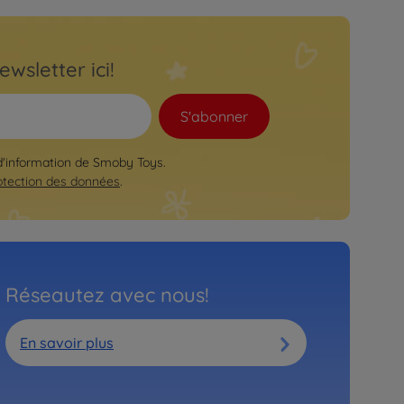
ewsletter ici!
S'abonner
 d'information de Smoby Toys.
otection des données
.
Réseautez avec nous!
En savoir plus