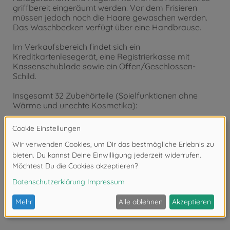
griffbereit eingeräumt werden. Vor dem Frisieren
müssen jedoch noch die Haare gewaschen werden.
Das Waschbecken verfügt über eine Handbrause.
Im Verkaufsbereich findet sich ein
Kreditkartenlesegerät, eine Registrierkasse mit
Kassenschublade sowie ein Offen/Geschlossen-
Schild.
Insgesamt 32 Zubehörteile (Spielfunktionen ohne
Wärme und unechte Kosmetika):
Haartrockner mit Licht- und Soundfunktion sowie 2
unterschiedlichen Aufsätzen, Haarglätteisen mit
mechanischer Funktion, elektronische Spiel-UV-
Nagellampe mit Sound und blauem Licht, Schere,
Kamm, Bürste, Nagellack, Haarreif, Ring, Lidschatten-
Palette, Lippenstifte mit mechanischer Funktion,
Wimperntusche, Quittungen und Kreditkarte.