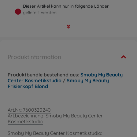
Dieser Artikel kann nur in folgende Länder
!
geliefert werden:
Deutschland, Österreich, Belgien, Bulgarien,
Dänemark, Estland, Finnland, Frankreich,
Griechenland, Irland, Italien, Luxemburg, Malta,
Niederlande, Polen, Portugal, Rumänien,
Schweden, Slowakei, Slowenien, Spanien,
Tschechische Republik, Ungarn, Zypern
Produktinformation
Produktbundle bestehend aus:
Smoby My Beauty
Center Kosmetikstudio
/
Smoby My Beauty
Frisierkopf Blond
Art.Nr.: 7600320240
Art.bezeichnung: Smoby My Beauty Center
Kosmetikstudio
Smoby My Beauty Center Kosmetikstudio: