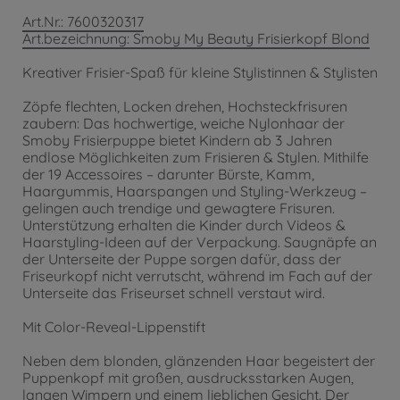
Art.Nr.: 7600320317
Art.bezeichnung: Smoby My Beauty Frisierkopf Blond
Kreativer Frisier-Spaß für kleine Stylistinnen & Stylisten
Zöpfe flechten, Locken drehen, Hochsteckfrisuren
zaubern: Das hochwertige, weiche Nylonhaar der
Smoby Frisierpuppe bietet Kindern ab 3 Jahren
endlose Möglichkeiten zum Frisieren & Stylen. Mithilfe
der 19 Accessoires – darunter Bürste, Kamm,
Haargummis, Haarspangen und Styling-Werkzeug –
gelingen auch trendige und gewagtere Frisuren.
Unterstützung erhalten die Kinder durch Videos &
Haarstyling-Ideen auf der Verpackung. Saugnäpfe an
der Unterseite der Puppe sorgen dafür, dass der
Friseurkopf nicht verrutscht, während im Fach auf der
Unterseite das Friseurset schnell verstaut wird.
Mit Color-Reveal-Lippenstift
Neben dem blonden, glänzenden Haar begeistert der
Puppenkopf mit großen, ausdrucksstarken Augen,
langen Wimpern und einem lieblichen Gesicht. Der