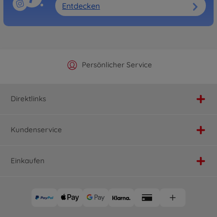
Entdecken
Offizieller Hersteller Shop
Versandkostenfrei ab 25€
Persönlicher Service
Schnelle Lieferung
Direktlinks
Kundenservice
Einkaufen