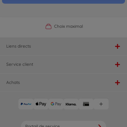
Boutique officielle du fabricant
Service personnalisé
Livraison rapide
Choix maximal
Liens directs
Service client
Achats
Portail de service