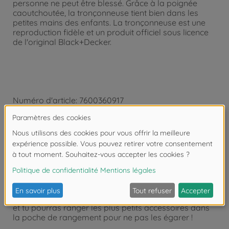
personne ne peut être blessé. Grâce à la poignée
caoutchoutée, la tronçonneuse tient bien dans les
petites mains des enfants. La tronçonneuse est une
reproduction fidèle et un produit officiel sous licence
de l'original Black+Decker.
Numéro d'article: 7600360917
Produit: Black+Decker - Ceinture Outils
Transporte tous tes outils avec ta ceinture outils Black
+ Decker !
Tu auras avec toi tout le nécessaire pour bricoler : 1
scie, 1 tournevis, 1 marteau, 1 clé mixte, 1 mètre à
ruban, 3 vis, 3 réglettes et 3 écrous.
La sangle réglable te permettra de l'ajuster à ta taille,
et tu pourras ranger les plus petits accessoires dans
la poche de rangement pour ne pas les égarer !