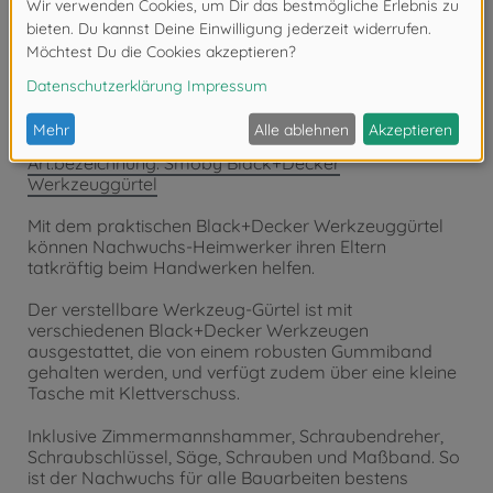
Spielspaß, der Kreativität und Geschicklichkeit fördert.
Art.Nr.: 7600360917
Art.bezeichnung: Smoby Black+Decker
Werkzeuggürtel
Mit dem praktischen Black+Decker Werkzeuggürtel
können Nachwuchs-Heimwerker ihren Eltern
tatkräftig beim Handwerken helfen.
Der verstellbare Werkzeug-Gürtel ist mit
verschiedenen Black+Decker Werkzeugen
ausgestattet, die von einem robusten Gummiband
gehalten werden, und verfügt zudem über eine kleine
Tasche mit Klettverschuss.
Inklusive Zimmermannshammer, Schraubendreher,
Schraubschlüssel, Säge, Schrauben und Maßband. So
ist der Nachwuchs für alle Bauarbeiten bestens