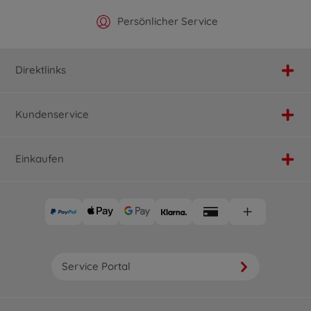
Offizieller Hersteller Shop
Versandkostenfrei ab 25€
Persönlicher Service
Schnelle Lieferung
Direktlinks
Kundenservice
Einkaufen
Service Portal