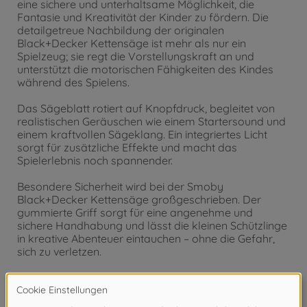
eine sichere und unterhaltsame Möglichkeit, die
Fantasie und Kreativität der Kinder zu fördern. Die
detailgetreue Nachbildung der originalen
Black+Decker Kettensäge ist mehr als nur ein
Spielzeug; sie regt die Vorstellungskraft an und
unterstützt die motorischen Fähigkeiten des Kindes
während des Spielens.
Das Sägeblatt rotiert auf Knopfdruck, begleitet von
realistischen Geräuschen wie einem Startersound und
einem kraftvollen Sägeklang. Ein integriertes Licht
sorgt für zusätzliche Effekte und macht das
Spielerlebnis noch spannender.
Besondere Sicherheit wird bei der Smoby
Black+Decker Kettensäge großgeschrieben. Der
gummierte Griff sorgt für eine angenehme und
sichere Handhabung und lässt die kleinen Schützlinge
in kreative Abenteuer eintauchen – ohne die Gefahr,
sich zu verletzen.
Hergestellt aus hochwertigen Materialien und in
kindgerechter Gestaltung, bietet die Smoby
Black+Decker Kettensäge abwechslungsreichen