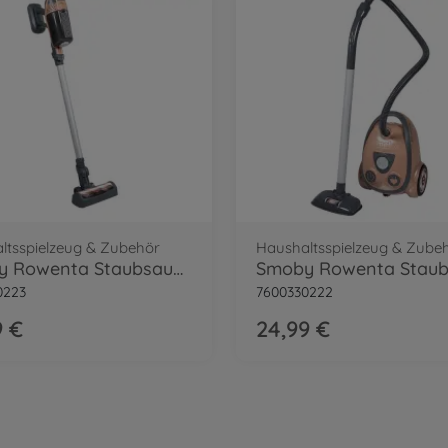
ltsspielzeug & Zubehör
Haushaltsspielzeug & Zube
Smoby Rowenta Staubsauger X Force Flex
0223
7600330222
9 €
24,99 €