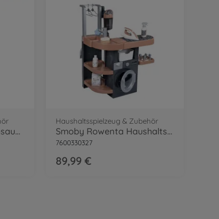
hör
Haushaltsspielzeug & Zubehör
Smoby Rowenta Staubsauger
Smoby Rowenta Haushalts-Set Waschsalon
7600330327
89,99 €