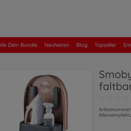
elle Dein Bundle
Neuheiten
Blog
Topseller
Em
Smoby 
faltba
Artikelnummer
Altersempfehlu