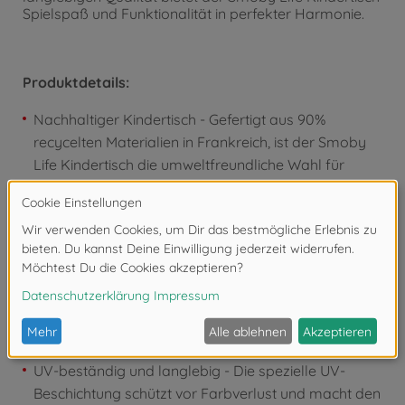
Spielspaß und Funktionalität in perfekter Harmonie.
Produktdetails:
Nachhaltiger Kindertisch - Gefertigt aus 90%
recycelten Materialien in Frankreich, ist der Smoby
Life Kindertisch die umweltfreundliche Wahl für
bewusste Familien.
Platz für 4 Kinder - Mit großzügiger Tischfläche
bietet der Tisch ausreichend Platz für gemeinsame
Aktivitäten wie Malen, Basteln oder Essen.
Robuste Konstruktion - Dank stabiler, geblasener
Kunststoffbeine ist der Tisch äußerst
widerstandsfähig und sicher für den Einsatz drinnen
und draußen.
UV-beständig und langlebig - Die spezielle UV-
Beschichtung schützt vor Farbverlust und macht den