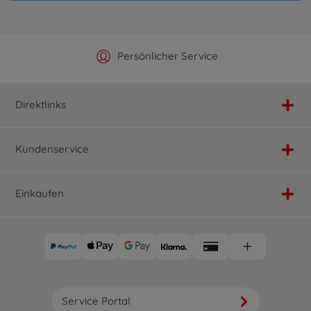
Offizieller Hersteller Shop
Versandkostenfrei ab 25€
Persönlicher Service
Schnelle Lieferung
Direktlinks
Kundenservice
Einkaufen
Service Portal