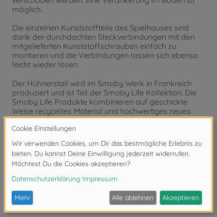
verschoben werden. Eine Verankerung im Boden ist
möglich.
Die einzelnen Kunststoffteile des Spielhauses sind
dank der durchdachten Steckverbindungen mit den
mitgelieferten Kunststoffschrauben einfach zu
montieren und die Verbindungen lassen sich ebenso
leicht wieder lösen.
Der Hühnerstall wird im Smoby Werk in Frankreich
produziert und ist Teil der Smoby Life Kollektion. Die
Smoby Life Produkte kombinieren auf geschickte
Weise recyceltes Material und hochwertiges neues
Kunststoffgranulat. Oberstes Ziel ist die Sicherheit
unserer kleinen Abenteurer; eine sorgfältige Material-
Mischung sorgt für die perfekte Balance zwischen
Langlebigkeit und Stabilität.
Produktdetails:
Mit Liebe in Frankreich hergestellt.