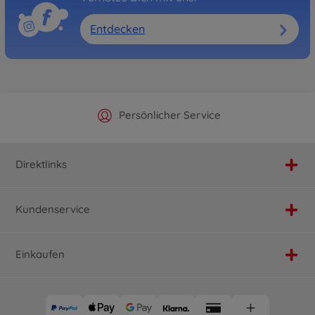
Entdecken
Offizieller Hersteller Shop
Versandkostenfrei ab 25€
Persönlicher Service
Schnelle Lieferung
Direktlinks
Kundenservice
Einkaufen