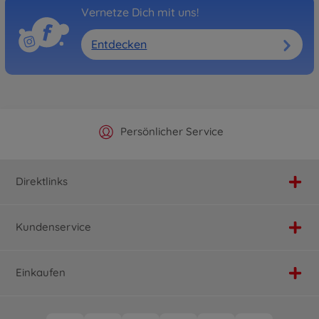
Vernetze Dich mit uns!
Entdecken
Offizieller Hersteller Shop
Versandkostenfrei ab 25€
Persönlicher Service
Schnelle Lieferung
Direktlinks
Kundenservice
Einkaufen