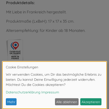
Produktdetails:
Mit Liebe in Frankreich hergestellt.
Produktmaße (LxBxH): 17 x 17 x 35 cm.
Altersempfehlung: für Kinder ab 18 Monaten.
Bewertungen
FAQ