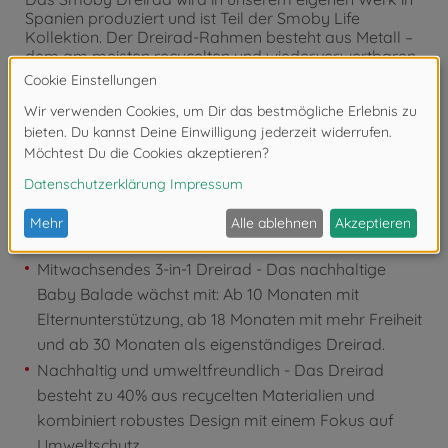
Spanien produziert und ist Teil der Smoby Life
Kollektion. Der Dreirad-Rahmen besteht aus Metall –
dem am meisten recycelten und wiederverwertbaren
Rohstoff – die Kunststoffteile werden aus recyceltem
Material in Frankreich gefertigt. Oberstes Ziel ist die
Sicherheit unserer kleinen Abenteurer; eine sorgfältige
Material-Mischung sorgt für die perfekte Balance
zwischen Langlebigkeit und Stabilität.
Produktdetails:
Mitwachsendes 3-in-1 Dreirad - Das nachhaltige
Baby Balade wächst mit: Ab 10 Monaten mit
Elternunterstützung, ab 18 Monaten mit mehr Freiheit
und ab 30 Monaten als eigenständiges Dreirad.
Nachhaltig und umweltfreundlich - Das Dreirad
besteht zu 40% aus recycelten Materialien und
kombiniert robustes Design mit einem Fokus auf
Umweltschutz.