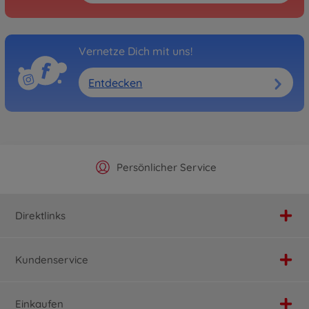
Vernetze Dich mit uns!
Entdecken
Offizieller Hersteller Shop
Versandkostenfrei ab 25€
Persönlicher Service
Schnelle Lieferung
Direktlinks
Kundenservice
Einkaufen