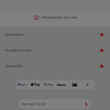
Offizieller Hersteller Shop
Versandkostenfrei ab 25€
Persönlicher Service
Schnelle Lieferung
Direktlinks
Kundenservice
Einkaufen
Service Portal