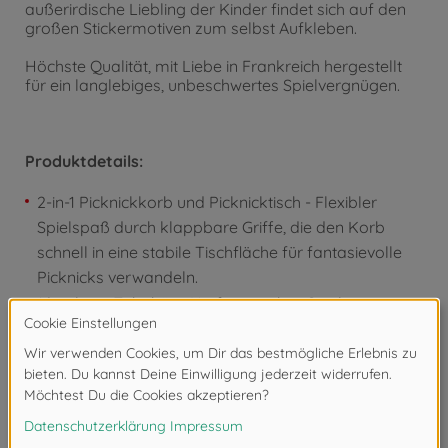
außerirdische Liebling der Kinder findet sich auf den
großen Stickermotiven zum selbst Aufkleben.
Höchste Qualität, mit Liebe in Frankreich hergestellt
für ein langlebiges, unbeschwertes Spielvergnügen.
Produktdetails:
2-in-1 Picknickkorb und Picknicktisch - Flexibler
Spielspaß durch klappbare Griffe, die den Korb
schnell in eine stabile Tischfläche für fantasievolle
Picknicks verwandeln.
16-teiliges Zubehör - Umfangreiches Spielset mit
zwei Geschirrsets, Besteck, Gläsern, Obstspieß und
Saftflasche.
Kreatives Rollenspiel - ideal für gemeinsames
Spielen im Kinderzimmer, Garten oder unterwegs,
alleine oder mit Freunden und Geschwistern.