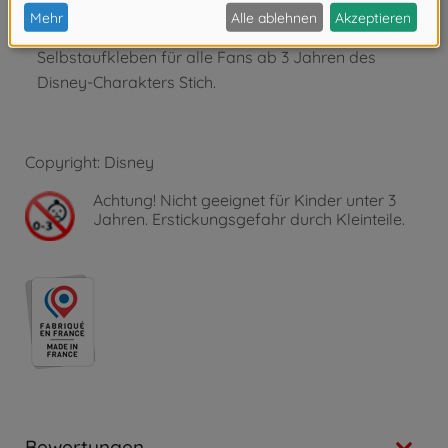
Original Stitch Design mit Stickern - Individuell
gestaltbar dank großer Stitch-Stickermotive zum
Selbstaufkleben für alle Fans ab 3 Jahren des
Disney-Charakters Stich.
Copyright: Disney
Achtung!
Nicht geeignet für Kinder unter 3
Jahren. Erstickungsgefahr durch Kleinteile.
Bewertungen