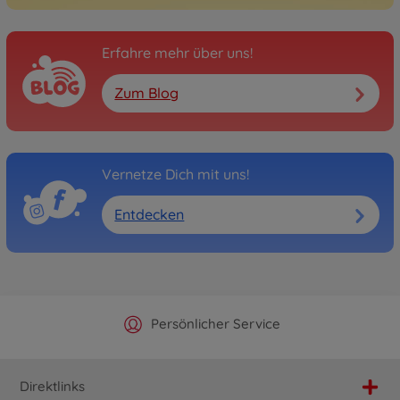
Erfahre mehr über uns!
Zum Blog
Vernetze Dich mit uns!
Entdecken
Offizieller Hersteller Shop
Versandkostenfrei ab 25€
Persönlicher Service
Schnelle Lieferung
Direktlinks