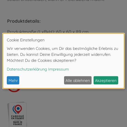
Produktdetails:
Produktmaße (LxBxH): 60 x 60 x 89 cm.
Altersempfehlung: für Kinder ab 3 Jahren.
Batteriebetrieb: 2x LR03/AAA Micro Batterien (nicht
enthalten).
Achtung!
Nicht geeignet für Kinder unter 3
Jahren. Erstickungsgefahr durch Kleinteile.