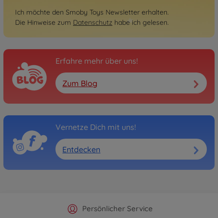
Ich möchte den Smoby Toys Newsletter erhalten.
Die Hinweise zum
Datenschutz
habe ich gelesen.
Erfahre mehr über uns!
Zum Blog
Vernetze Dich mit uns!
Entdecken
Offizieller Hersteller Shop
Versandkostenfrei ab 25€
Persönlicher Service
Schnelle Lieferung