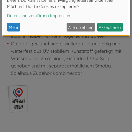
Nagel-Klopfbankspiel sowie Auto und
Hubschrauber Bausatz zum Zusammenbauen.
Durchdachtes Design - Geräumig und hell dank zwei
Fenstern mit beweglichen Schiebe-Fensterläden und
stabiler halber Tür für kindgerechtes Spielen.
Outdoor geeignet und erweiterbar - Langlebig und
wetterfest aus UV stabilem Kunststoff gefertigt, mit
Wasser leicht zu reinigen, kinderleicht zur Seite
gehoben und mit separat erhältlichem Smoby
Spielhaus Zubehör kombinierbar.