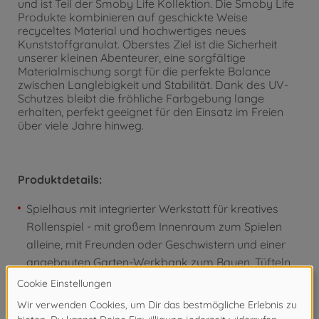
und ist Teil der Smoby Life Kollektion. Die Smoby Life
Produkte kombinieren auf geschickte Weise
recyceltes Material und hochwertiges neues
Kunststoffgranulat. Oberstes Ziel ist die Sicherheit
unserer kleinen Abenteurer, eine sorgfältige
Materialmischung sorgt für die perfekte Balance
zwischen Langlebigkeit und Stabilität. Dank des UV-
Schutzes bleibt die fröhliche Farbgebung lange
erhalten, perfekt geeignet für den Einsatz im Freien
über viele Jahre hinweg.
Produktdetails:
Spielhaus mit integrierter Werkstatt für kreatives
Rollenspiel - mit großem Innenraum zum Spielen
alleine, mit Freunden oder Geschwistern und einer
angebauten Garten-Werkbank zum Bauen, Tüfteln
und Gärtnern.
40-teiliges Zubehörset - Vielseitiger Spielwert mit
Werkzeugen, Schraubzwinge, Gartenwerkzeug,