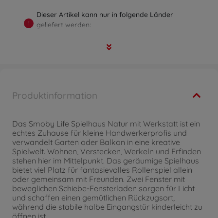
Dieser Artikel kann nur in folgende Länder
!
geliefert werden:
Deutschland, Österreich, Belgien, Bulgarien,
Dänemark, Estland, Finnland, Frankreich,
Griechenland, Irland, Italien, Luxemburg, Malta,
Niederlande, Polen, Portugal, Rumänien,
Schweden, Slowakei, Slowenien, Spanien,
Tschechische Republik, Ungarn, Zypern
Produktinformation
Das Smoby Life Spielhaus Natur mit Werkstatt ist ein
echtes Zuhause für kleine Handwerkerprofis und
verwandelt Garten oder Balkon in eine kreative
Spielwelt. Wohnen, Verstecken, Werkeln und Erfinden
stehen hier im Mittelpunkt. Das geräumige Spielhaus
bietet viel Platz für fantasievolles Rollenspiel allein
oder gemeinsam mit Freunden. Zwei Fenster mit
beweglichen Schiebe-Fensterladen sorgen für Licht
und schaffen einen gemütlichen Rückzugsort,
während die stabile halbe Eingangstür kinderleicht zu
öffnen ist.