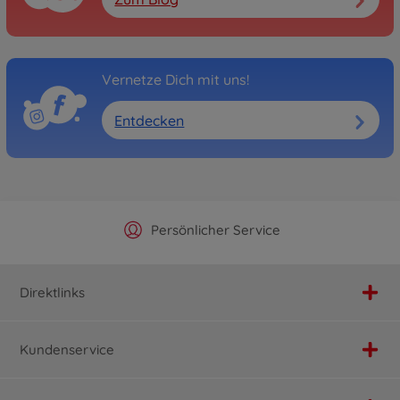
Vernetze Dich mit uns!
Entdecken
Offizieller Hersteller Shop
Versandkostenfrei ab 25€
Persönlicher Service
Schnelle Lieferung
Direktlinks
Kundenservice