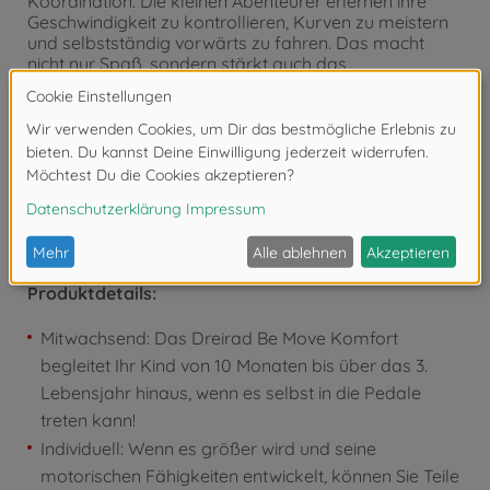
Koordination. Die kleinen Abenteurer erlernen ihre
Geschwindigkeit zu kontrollieren, Kurven zu meistern
und selbstständig vorwärts zu fahren. Das macht
nicht nur Spaß, sondern stärkt auch das
Selbstvertrauen.
Den Teddy in die Ablage im „Kofferraum“ gepackt
und schon kann der Ausflug losgehen. Die EVA-
Bereifung sorgt für eine leise Fortbewegung und
kommt mit jedem Untergrund zurecht. Ob im
Kinderzimmer, in der Wohnung oder im Freien.
Produktdetails:
Mitwachsend: Das Dreirad Be Move Komfort
begleitet Ihr Kind von 10 Monaten bis über das 3.
Lebensjahr hinaus, wenn es selbst in die Pedale
treten kann!
Individuell: Wenn es größer wird und seine
motorischen Fähigkeiten entwickelt, können Sie Teile