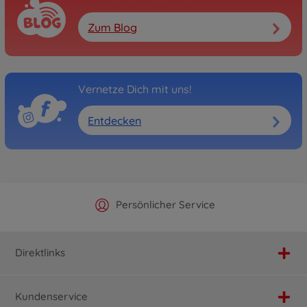
Zum Blog
Vernetze Dich mit uns!
Entdecken
Offizieller Hersteller Shop
Versandkostenfrei ab 25€
Persönlicher Service
Schnelle Lieferung
Direktlinks
Kundenservice