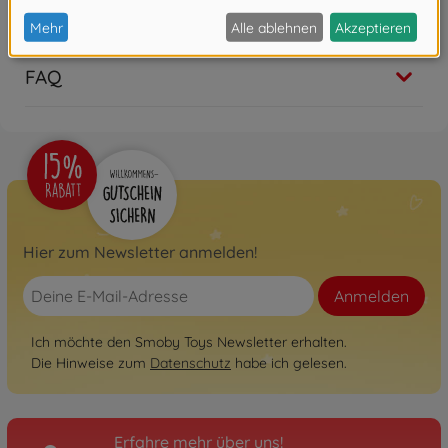
Bewertungen
FAQ
Hier zum Newsletter anmelden!
Anmelden
Ich möchte den Smoby Toys Newsletter erhalten.
Die Hinweise zum
Datenschutz
habe ich gelesen.
Erfahre mehr über uns!