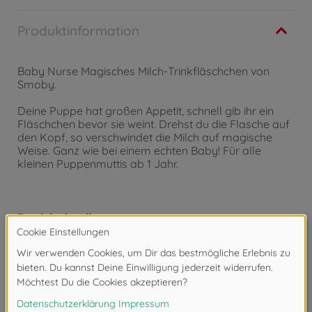
Produktinformation
Baby Nurse Magisches Milch-Trinkfläschchen von
Smoby.
Deine Puppe hat großen Appetit, schnell gib ihr ein
Fläschchen bevor sie weint. Drehst du die Flasche auf
den Kopf, so verschwindet die Milch auf magische
Weise. Ganz wie bei einem echten Baby! Für alle
kleinen Puppenmuttis ab 1 Jahr.
Produktdetails:
Produktmaße (LxBxH): 3,5 x 3,5 x 12,5 cm.
Altersempfehlung: für Kinder ab 1 Jahr.