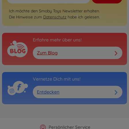
Ich möchte den Smoby Toys Newsletter erhalten.
Die Hinweise zum
Datenschutz
habe ich gelesen.
Erfahre mehr über uns!
Zum Blog
Vernetze Dich mit uns!
Entdecken
Offizieller Hersteller Shop
Versandkostenfrei ab 25€
Persönlicher Service
Schnelle Lieferung