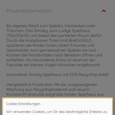
Produktinformation
Ein eigenes Reich zum Spielen, Verstecken oder
Träumen: Das Smoby Jura Lodge Spielhaus
(115x123x132 cm) bietet den perfekten Raum dafür!
Durch die klappbaren Türen (mit Briefschlitz!)
spazieren die Kinder hinein, laden Freunde und
Geschwister zum gemeinsamen Spielen ein und
können die Fensterläden nach Belieben öffnen und
schließen. Als besonderes Extra ist oben an der
Fassade ein kleines Vogel-Häuschen angebracht!
Innovatives Smoby Spielhaus mit 50% Recycling-Anteil
Hergestellt in Frankreich: Mit der ausgewogenen
Mischung aus Recyclingmaterial und neuem
Kunststoff-Granulat sorgt das Kinder Spielhaus aus
der Smoby Life Kollektion für die perfekte Balance
aus Stabilität und Nachhaltigkeit. Durch das UV- und
witterungsbeständige Kunststoffmaterial trotzt das
Kinderspielhaus jedem Wetter und eignet sich perfekt