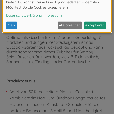
zur Verwendung draußen im Garten oder auf
Terrasse – das Design in Steinoptik kann sich aber
auch drinnen sehen lassen. Und sollte das Spielhaus
mal im Weg stehen – lässt es sich einfach wegheben!
Schnell aufgebaut & beliebig erweiterbar
Optimal als Geschenk zum 2. oder 3. Geburtstag für
Mädchen und Jungen: Per Stecksystem ist das
Outdoor-Gartenhaus ruckzuck aufgebaut und kann
durch separat erhältliches Zubehör für Smoby
Spielhäuser ergänzt werden, wie z.B. Picknicktisch,
Sonnenschirm, Türklingel oder Gartendusche.
Produktdetails:
Anteil von 50% recyceltem Plastik - Geschickt
kombiniert die Neo Jura Outdoor-Lodge recyceltes
Material mit neuem Kunststoff-Granulat - für die
perfekte Balance aus Stabilität und Nachhaltigkeit!