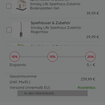
Smoby Life Spielhaus Zubehör
Bodenplatten-Set
39
,
99
€
39.99 EUR
Spielhäuser & Zubehör
Smoby Life Spielhaus Zubehör
Regenfass
29
,
99
€
29.99 EUR
Spielhäuser & Zubehör
Smoby Spielhaus Zubehör Wetterstation
19
,
99
€
10%
15%
20%
19.99 EUR
Ersparnis
0
,
–
€
0 EUR
Gesamtsumme
239
,
99
€
(inkl. MwSt.)
239.99 EUR
Versand
(innerhalb EU)
Kostenlos
In den Warenkorb