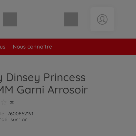
Panier vide
lus
Nous connaître
 Dinsey Princess
M Garni Arrosoir
(0)
le : 7600862191
é : sur 1 an