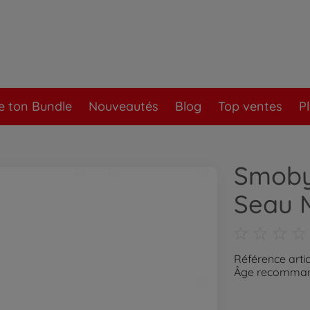
e ton Bundle
Nouveautés
Blog
Top ventes
P
Smoby
Seau M
Référence artic
Âge recommand