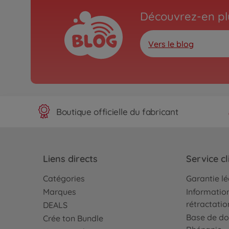
Découvrez-en plu
Vers le blog
Boutique officielle du fabricant
Liens directs
Service cl
Catégories
Garantie l
Marques
Information
rétractatio
DEALS
Base de do
Crée ton Bundle