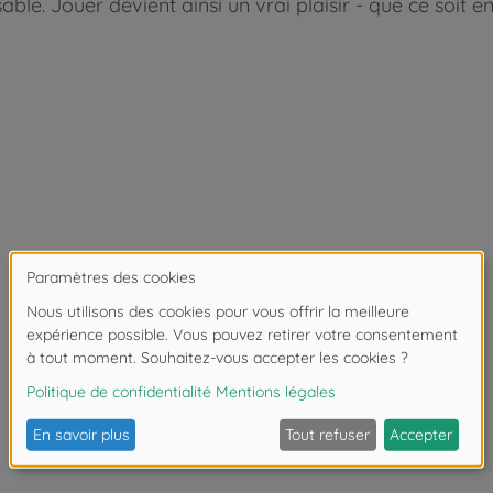
able. Jouer devient ainsi un vrai plaisir - que ce soit 