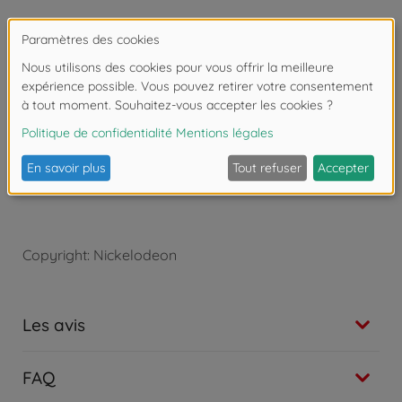
Product details:
Charge maximale : 50 kg
Roues avec roulement à billes ABEC 5.
Dimensions : 70 x 32 x 83 cm.
À partir de 5 ans.
Copyright: Nickelodeon
Les avis
FAQ