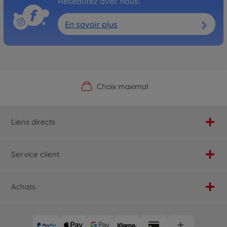
Réseautez avec nous!
En savoir plus
Boutique officielle du fabricant
Service personnalisé
Livraison rapide
Choix maximal
Liens directs
Service client
Achats