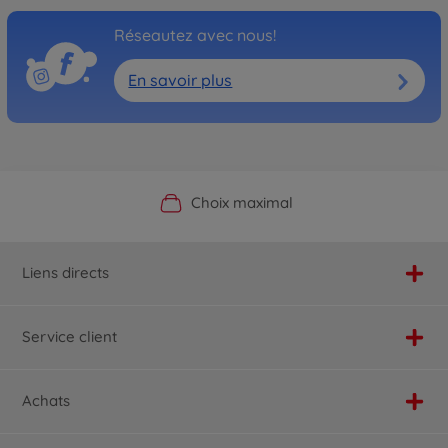
Réseautez avec nous!
En savoir plus
Boutique officielle du fabricant
Service personnalisé
Livraison rapide
Choix maximal
Liens directs
Service client
Achats