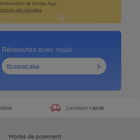
 d'information de Smoby Toys.
otection des données
.
Réseautez avec nous!
En savoir plus
Livraison rapide
alisé
Modes de paiement