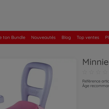
e ton Bundle
Nouveautés
Blog
Top ventes
P
Minnie
Référence arti
Âge recommand