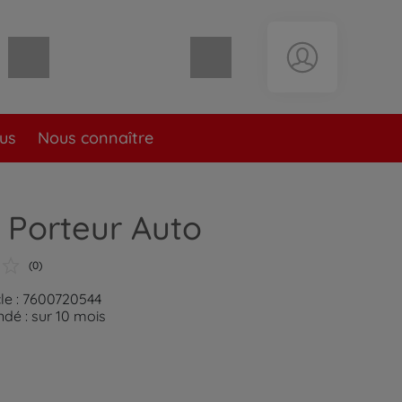
Panier vide
lus
Nous connaître
 Porteur Auto
(0)
cle : 7600720544
é : sur 10 mois