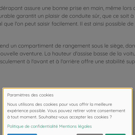
ntidérapant assure une bonne prise en main, même lors d
able garantit un plaisir de conduite sûr, que ce soit à l
 que l'on peut saisir facilement. Il est ainsi possible de
nd un compartiment de rangement sous le siège, dans l
 nouvelle aventure. La hauteur d'assise basse de la vo
culement à l'avant et à l'arrière offre une stabilité su