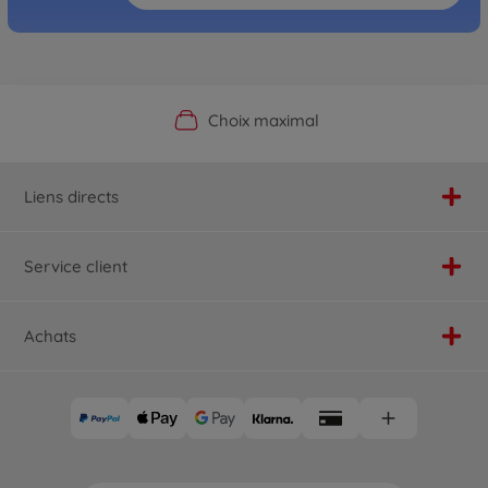
Boutique officielle du fabricant
Service personnalisé
Livraison rapide
Choix maximal
Liens directs
Service client
Achats