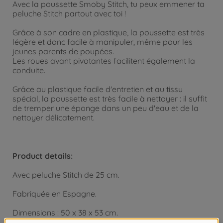
Avec la poussette Smoby Stitch, tu peux emmener ta
peluche Stitch partout avec toi !
Grâce à son cadre en plastique, la poussette est très
légère et donc facile à manipuler, même pour les
jeunes parents de poupées.
Les roues avant pivotantes facilitent également la
conduite.
Grâce au plastique facile d'entretien et au tissu
spécial, la poussette est très facile à nettoyer : il suffit
de tremper une éponge dans un peu d'eau et de la
nettoyer délicatement.
Product details:
Avec peluche Stitch de 25 cm.
Fabriquée en Espagne.
Dimensions : 50 x 38 x 53 cm.