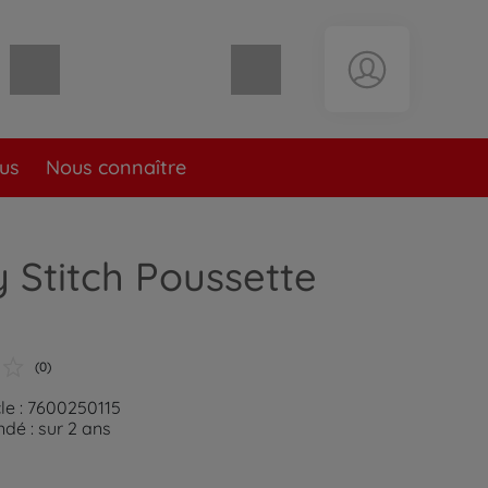
Panier vide
lus
Nous connaître
Stitch Poussette
(0)
cle : 7600250115
é : sur 2 ans