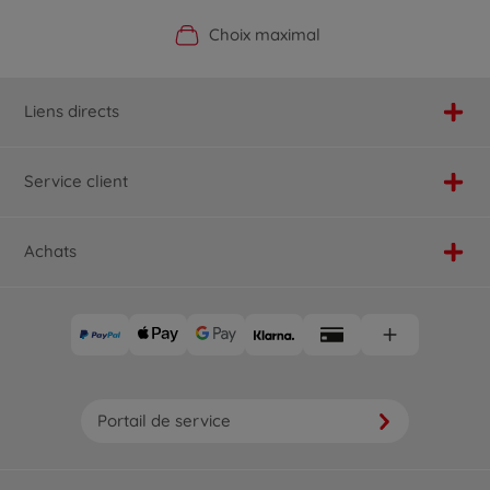
Boutique officielle du fabricant
Service personnalisé
Livraison rapide
Choix maximal
Liens directs
Service client
Achats
Portail de service