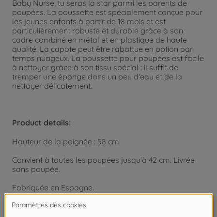
Baby Nurse, tu seras la star parmi les parents de
poupées. La poussette est spécialement conçue pour
les jeunes enfants à partir de 18 mois et est
particulièrement robuste et durable grâce à son
cadre combiné en métal et en plastique de haute
qualité. La capote peut être rabattue en option par
temps nuageux. La poussette pour poupées est facile
à nettoyer grâce à son tissu spécial : il suffit de
tremper une éponge dans un peu d'eau et de la
nettoyer délicatement.
Product details:
Hauteur de la poignée : 58 cm.
Convient à toutes les poupées jusqu'à 42 cm. Livrée
sans poupée.
Fabriquée en Espagne.
Dimensions : 57 x 38 x 58 cm.