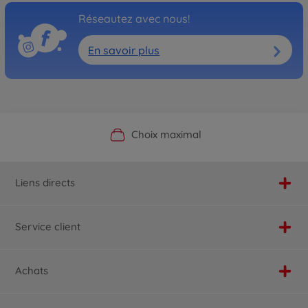
Réseautez avec nous!
En savoir plus
Boutique officielle du fabricant
Service personnalisé
Livraison rapide
Choix maximal
Liens directs
Service client
Achats