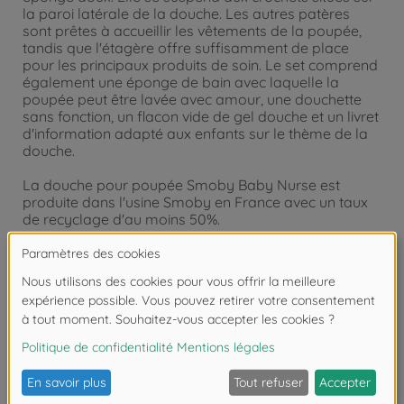
la paroi latérale de la douche. Les autres patères
sont prêtes à accueillir les vêtements de la poupée,
tandis que l'étagère offre suffisamment de place
pour les principaux produits de soin. Le set comprend
également une éponge de bain avec laquelle la
poupée peut être lavée avec amour, une douchette
sans fonction, un flacon vide de gel douche et un livret
d'information adapté aux enfants sur le thème de la
douche.
La douche pour poupée Smoby Baby Nurse est
produite dans l'usine Smoby en France avec un taux
de recyclage d'au moins 50%.
Convient aux poupées jusqu'à 42 cm.
Product details:
Fabriqué avec amour en France.
Dimensions : 40 x 30 x 46,5 cm.