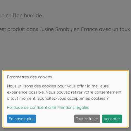
un chiffon humide.
 produit dans l'usine Smoby en France avec un taux 