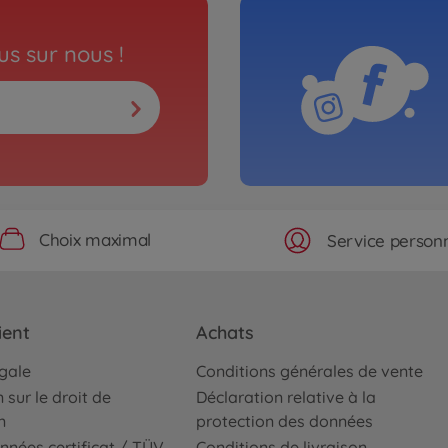
s sur nous !
Choix maximal
Service personn
ient
Achats
égale
Conditions générales de vente
 sur le droit de
Déclaration relative à la
n
protection des données
nnées certificat / TÜV
Conditions de livraison