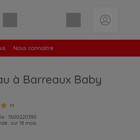
Panier vide
lus
Nous connaître
au à Barreaux Baby
(1)
cle : 7600220390
é : sur 18 mois