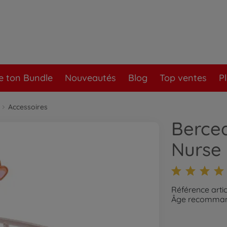
e ton Bundle
Nouveautés
Blog
Top ventes
P
Accessoires
Berce
Nurse
Référence arti
Âge recommand