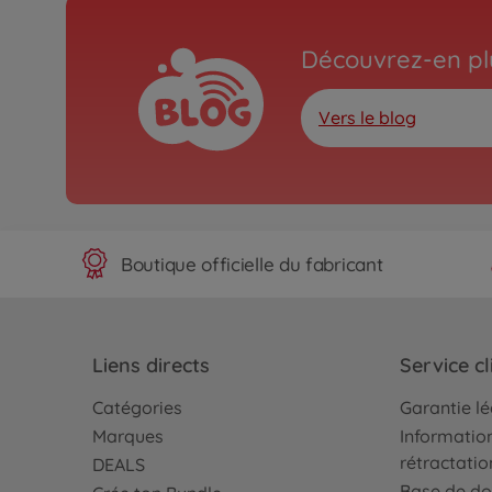
Découvrez-en plu
Vers le blog
Boutique officielle du fabricant
Liens directs
Service cl
Catégories
Garantie l
Marques
Information
rétractatio
DEALS
Base de do