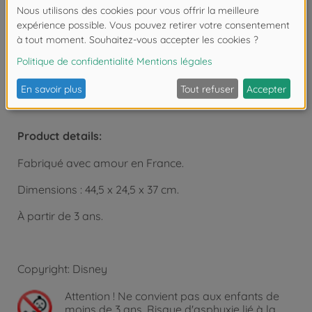
Fabriqué en France à partir de matériaux de haute
qualité, cet ensemble offre non seulement un
divertissement créatif, mais aussi une grande
durabilité et une qualité irréprochable. Les petites
fans de Disney Princess seront ravies de créer leurs
propres bouquets dans le style Disney.
Product details:
Fabriqué avec amour en France.
Dimensions : 44,5 x 24,5 x 37 cm.
À partir de 3 ans.
Copyright: Disney
Attention !
Ne convient pas aux enfants de
moins de 3 ans. Risque d'asphyxie lié à la