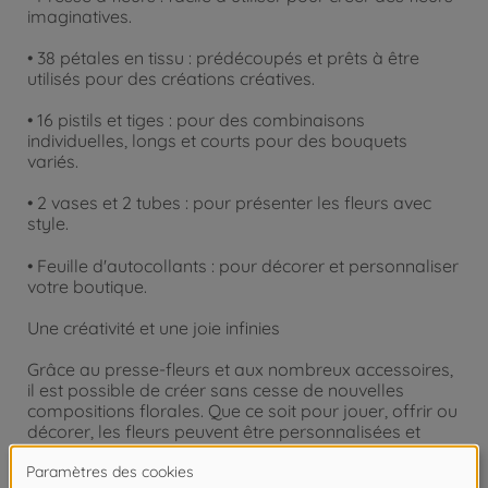
imaginatives.
• 38 pétales en tissu : prédécoupés et prêts à être
utilisés pour des créations créatives.
• 16 pistils et tiges : pour des combinaisons
individuelles, longs et courts pour des bouquets
variés.
• 2 vases et 2 tubes : pour présenter les fleurs avec
style.
• Feuille d'autocollants : pour décorer et personnaliser
votre boutique.
Une créativité et une joie infinies
Grâce au presse-fleurs et aux nombreux accessoires,
il est possible de créer sans cesse de nouvelles
compositions florales. Que ce soit pour jouer, offrir ou
décorer, les fleurs peuvent être personnalisées et
même démontées pour essayer de nouveaux
designs.