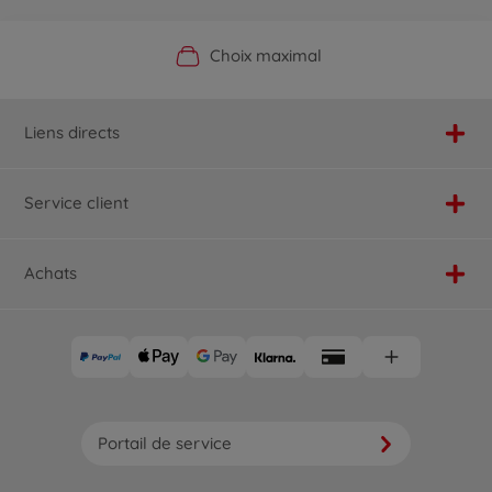
Boutique officielle du fabricant
Service personnalisé
Livraison rapide
Choix maximal
Liens directs
Service client
Achats
Portail de service