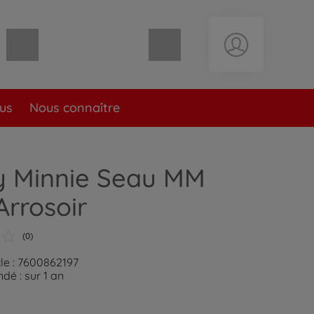
Panier vide
lus
Nous connaître
 Minnie Seau MM
Arrosoir
(0)
cle : 7600862197
é : sur 1 an