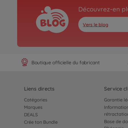
Découvrez-en plu
Vers le blog
Boutique officielle du fabricant
Liens directs
Service cl
Catégories
Garantie l
Marques
Information
rétractatio
DEALS
Base de do
Crée ton Bundle