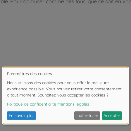
able. Pour s'amuser comme des fous, que ce soit en va