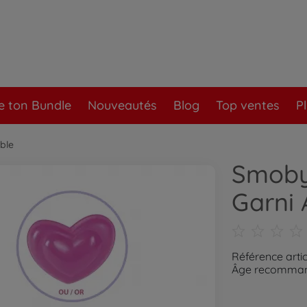
e ton Bundle
Nouveautés
Blog
Top ventes
P
ble
Smoby
Garni 
Référence arti
Âge recommand