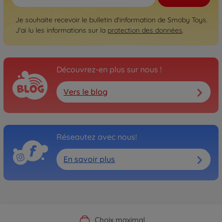
Je souhaite recevoir le bulletin d'information de Smoby Toys.
J'ai lu les informations sur la
protection des données
.
Découvrez-en plus sur nous !
Vers le blog
Réseautez avec nous!
En savoir plus
Boutique officielle du fabricant
Service personnalisé
Livraison rapide
Choix maximal