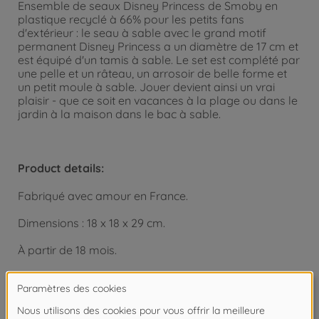
Ensemble de seaux Disney Princess de Smoby en
plastique recyclé à 66% pour les petits fans
d'extérieur : le seau à sable avec le grand motif
permanent Disney Princess a un diamètre de 17 cm et
est équipé d'un tamis à sable. Le set est complété par
une pelle et un râteau, un arrosoir de belle forme et
un petit moule à sable. Jouer devient ainsi un vrai
plaisir - que ce soit en vacances à la plage ou dans le
jardin à la maison dans le bac à sable.
Product details:
Fabriqué avec amour en France.
Dimensions : 18 x 18 x 29 cm.
À partir de 18 mois.
Copyright: Disney