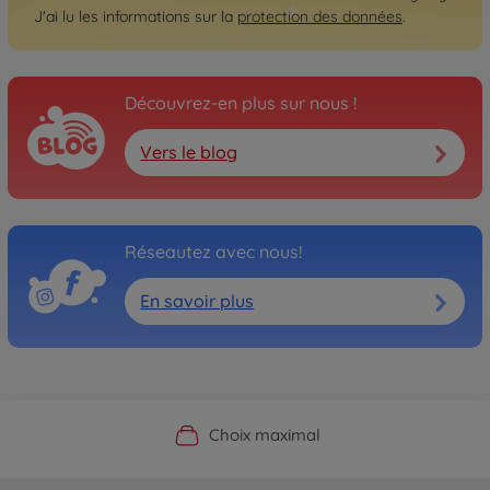
J'ai lu les informations sur la
protection des données
.
Découvrez-en plus sur nous !
Vers le blog
Réseautez avec nous!
En savoir plus
Boutique officielle du fabricant
Service personnalisé
Livraison rapide
Choix maximal