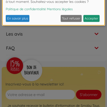
Les avis
FAQ
Inscrivez-vous à la newsletter ici!
S'abonner
Je souhaite recevoir le bulletin d'information de Smoby Toys.