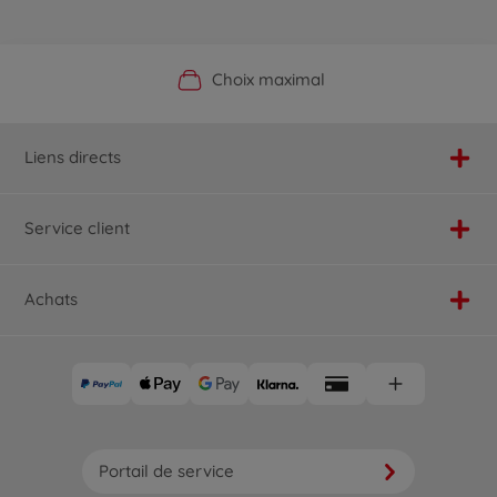
Boutique officielle du fabricant
Service personnalisé
Livraison rapide
Choix maximal
Liens directs
Service client
Achats
Portail de service