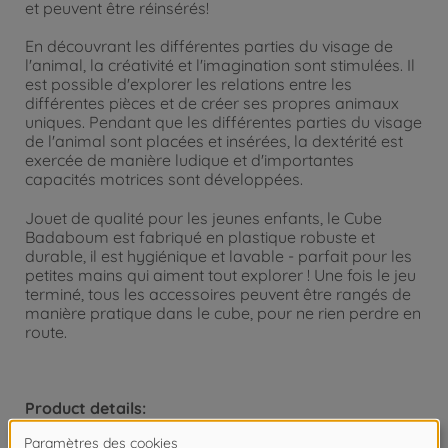
et peuvent être réinsérés!
En découvrant les différentes parties du visage de
l'animal, la créativité et l'imagination sont stimulées. Il
est possible d'explorer les relations entre les
différentes pièces et de créer ses propres animaux
uniques. Pendant que les différentes parties du visage
de l'animal sont placées et insérées, la dextérité est
exercée de manière ludique et d'importantes
capacités motrices sont développées.
Jouet de qualité pour les jeunes enfants, le Cube
Badaboum est fabriqué en plastique robuste et
durable, il est hygiénique et lavable - parfait pour les
petites mains qui aiment tout explorer ! Une fois le jeu
terminé, tous les accessoires peuvent être rangés de
manière pratique dans le cube, pour ne rien perdre en
route.
Product details:
Dimensions : 15 x 16 x 18 cm