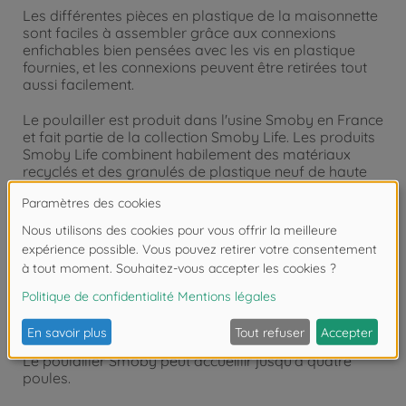
Les différentes pièces en plastique de la maisonnette
sont faciles à assembler grâce aux connexions
enfichables bien pensées avec les vis en plastique
fournies, et les connexions peuvent être retirées tout
aussi facilement.
Le poulailler est produit dans l'usine Smoby en France
et fait partie de la collection Smoby Life. Les produits
Smoby Life combinent habilement des matériaux
recyclés et des granulés de plastique neuf de haute
qualité. L'objectif premier est la sécurité de nos petits
aventuriers ; un mélange minutieux de matériaux
assure un équilibre parfait entre durabilité et stabilité.
Product details:
Fabriqué avec amour en France.
Le poulailler Smoby peut accueillir jusqu'à quatre
poules.