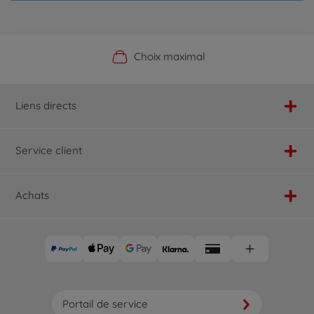
Boutique officielle du fabricant
Service personnalisé
Livraison rapide
Choix maximal
Liens directs
Service client
Achats
Portail de service